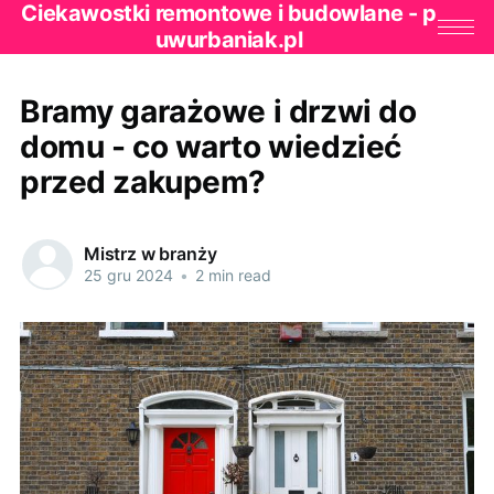
Ciekawostki remontowe i budowlane - p
uwurbaniak.pl
Bramy garażowe i drzwi do
domu - co warto wiedzieć
przed zakupem?
Mistrz w branży
25 gru 2024
•
2 min read