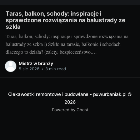
Taras, balkon, schody: inspiracje i
sprawdzone rozwiązania na balustrady ze
szkła
Taras, balkon, schody: inspiracje i sprawdzone rozwiązania na
balustrady ze szkła1) Szkło na tarasie, balkonie i schodach –
dlaczego to działa? (zalety, bezpieczeństwo,
inspiracje)Balustrady szklane to przepis na lekką, jasną i
Mistrz w branży
elegancką przestrzeń. Na tarasie i balkonie nie odcinają widoku,
5 sie 2026
•
3 min read
wpuszczają maksimum światła, a w domu przy schodach
„odchudzają” bryłę
Ciekawostki remontowe i budowlane - puwurbaniak.pl
©
2026
Powered by Ghost