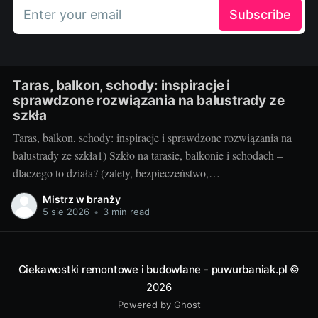
Enter your email
Subscribe
Taras, balkon, schody: inspiracje i
sprawdzone rozwiązania na balustrady ze
szkła
Taras, balkon, schody: inspiracje i sprawdzone rozwiązania na
balustrady ze szkła1) Szkło na tarasie, balkonie i schodach –
dlaczego to działa? (zalety, bezpieczeństwo,
inspiracje)Balustrady szklane to przepis na lekką, jasną i
Mistrz w branży
elegancką przestrzeń. Na tarasie i balkonie nie odcinają widoku,
5 sie 2026
•
3 min read
wpuszczają maksimum światła, a w domu przy schodach
„odchudzają” bryłę
Ciekawostki remontowe i budowlane - puwurbaniak.pl
©
2026
Powered by Ghost