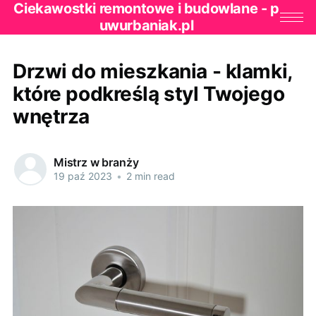
Ciekawostki remontowe i budowlane - p
uwurbaniak.pl
Drzwi do mieszkania - klamki,
które podkreślą styl Twojego
wnętrza
Mistrz w branży
19 paź 2023
•
2 min read