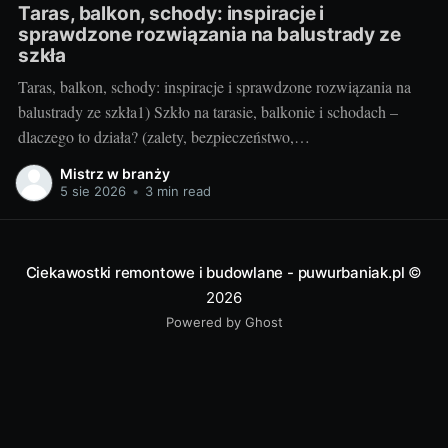
Taras, balkon, schody: inspiracje i
sprawdzone rozwiązania na balustrady ze
szkła
Taras, balkon, schody: inspiracje i sprawdzone rozwiązania na
balustrady ze szkła1) Szkło na tarasie, balkonie i schodach –
dlaczego to działa? (zalety, bezpieczeństwo,
inspiracje)Balustrady szklane to przepis na lekką, jasną i
Mistrz w branży
elegancką przestrzeń. Na tarasie i balkonie nie odcinają widoku,
5 sie 2026
•
3 min read
wpuszczają maksimum światła, a w domu przy schodach
„odchudzają” bryłę
Ciekawostki remontowe i budowlane - puwurbaniak.pl
©
2026
Powered by Ghost