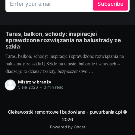
Enter your email
Subscribe
Taras, balkon, schody: inspiracje i
sprawdzone rozwiązania na balustrady ze
szkła
Taras, balkon, schody: inspiracje i sprawdzone rozwiązania na
balustrady ze szkła1) Szkło na tarasie, balkonie i schodach –
dlaczego to działa? (zalety, bezpieczeństwo,
inspiracje)Balustrady szklane to przepis na lekką, jasną i
Mistrz w branży
elegancką przestrzeń. Na tarasie i balkonie nie odcinają widoku,
5 sie 2026
•
3 min read
wpuszczają maksimum światła, a w domu przy schodach
„odchudzają” bryłę
Ciekawostki remontowe i budowlane - puwurbaniak.pl
©
2026
Powered by Ghost