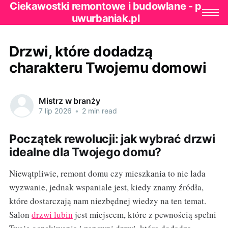
Ciekawostki remontowe i budowlane - p
uwurbaniak.pl
Drzwi, które dodadzą
charakteru Twojemu domowi
Mistrz w branży
7 lip 2026
•
2 min read
Początek rewolucji: jak wybrać drzwi
idealne dla Twojego domu?
Niewątpliwie, remont domu czy mieszkania to nie lada
wyzwanie, jednak wspaniale jest, kiedy znamy źródła,
które dostarczają nam niezbędnej wiedzy na ten temat.
Salon
drzwi lubin
jest miejscem, które z pewnością spełni