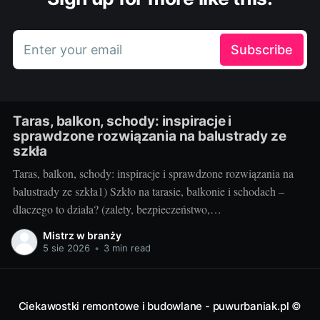
Enter your email
Subscribe
Taras, balkon, schody: inspiracje i
sprawdzone rozwiązania na balustrady ze
szkła
Taras, balkon, schody: inspiracje i sprawdzone rozwiązania na
balustrady ze szkła1) Szkło na tarasie, balkonie i schodach –
dlaczego to działa? (zalety, bezpieczeństwo,
inspiracje)Balustrady szklane to przepis na lekką, jasną i
Mistrz w branży
elegancką przestrzeń. Na tarasie i balkonie nie odcinają widoku,
5 sie 2026
•
3 min read
wpuszczają maksimum światła, a w domu przy schodach
„odchudzają” bryłę
Ciekawostki remontowe i budowlane - puwurbaniak.pl
©