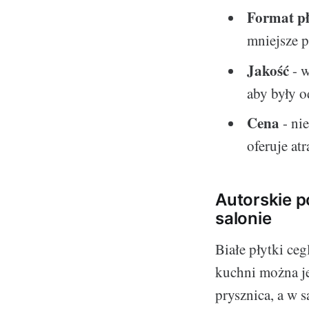
Format p
mniejsze p
Jakość
- w
aby były o
Cena
- ni
oferuje at
Autorskie p
salonie
Białe płytki ce
kuchni można je
prysznica, a w s