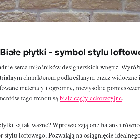
Białe płytki - symbol stylu lofto
dnie serca miłośników designerskich wnętrz. Wyróżn
rialnym charakterem podkreślanym przez widoczne in
ifowane materiały i ogromne, niewysokie pomieszcze
mentów tego trendu są
białe cegły dekoracyjne
.
płytki są tak ważne? Wprowadzają one balans i równ
r stylu loftowego. Pozwalają na osiągnięcie idealneg