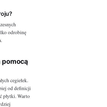
roju?
czesnych
ylko odrobinę
a.
za pomocą
łych cegiełek.
iej od definicji
ć płytki. Warto
rdziej