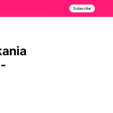
Subscribe
kania
 -