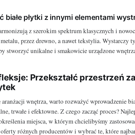
ć białe płytki z innymi elementami wyst
harmonizują z szerokim spektrum klasycznych i nowo
 metalu, przez drewno, a nawet tekstylia. Wystarczy t
by stworzyć unikalne i smakowicie urządzone wnętrz
efleksje: Przekształć przestrzeń 
ytek
 aranżacji wnętrza, warto rozważyć wprowadzenie bia
ne, trwałe i efektowne. Z czego zacząć proces? Najlep
 określenia miejsca, w którym chcielibyśmy zastosowa
oferty różnych producentów i wybrać te, które najba