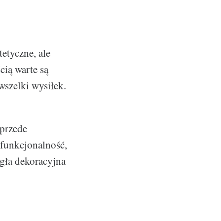
etyczne, ale
cią warte są
wszelki wysiłek.
 przede
o funkcjonalność,
egła dekoracyjna