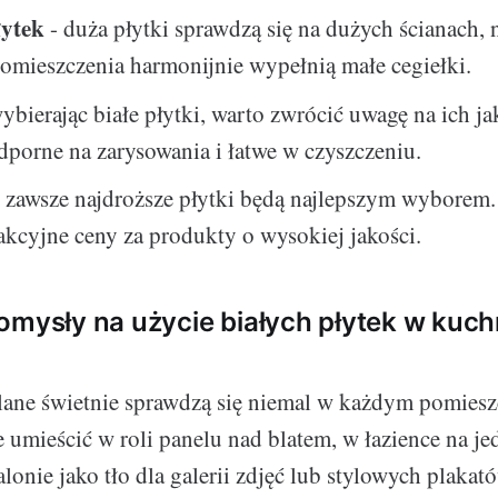
łytek
- duża płytki sprawdzą się na dużych ścianach, 
omieszczenia harmonijnie wypełnią małe cegiełki.
ybierając białe płytki, warto zwrócić uwagę na ich j
dporne na zarysowania i łatwe w czyszczeniu.
e zawsze najdroższe płytki będą najlepszym wyborem.
rakcyjne ceny za produkty o wysokiej jakości.
omysły na użycie białych płytek w kuchni
glane świetnie sprawdzą się niemal w każdym pomies
 umieścić w roli panelu nad blatem, w łazience na jed
alonie jako tło dla galerii zdjęć lub stylowych plakat