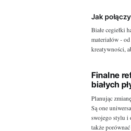
Jak połączy
Białe cegiełki 
materiałów - od
kreatywności, a
Finalne r
białych pł
Planując zmianę
Są one uniwersal
swojego stylu i
także porównać 