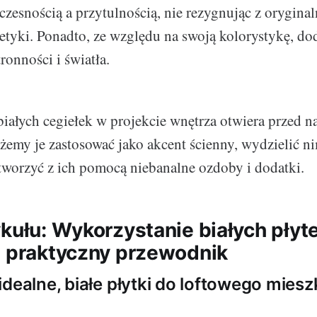
esnością a przytulnością, nie rezygnując z oryginal
tetyki. Ponadto, ze względu na swoją kolorystykę, dod
ronności i światła.
iałych cegiełek w projekcie wnętrza otwiera przed n
emy je zastosować jako akcent ścienny, wydzielić n
 stworzyć z ich pomocą niebanalne ozdoby i dodatki.
ykułu: Wykorzystanie białych płyt
- praktyczny przewodnik
dealne, białe płytki do loftowego mieszk