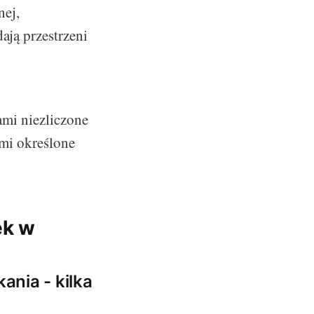
nej,
ają przestrzeni
ami niezliczone
imi określone
ek w
ania - kilka