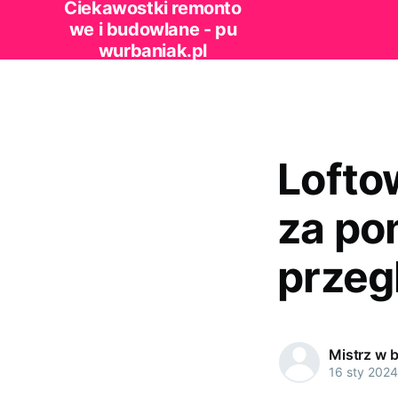
Ciekawostki remonto
we i budowlane - pu
wurbaniak.pl
Lofto
za po
przeg
Mistrz w 
16 sty 2024