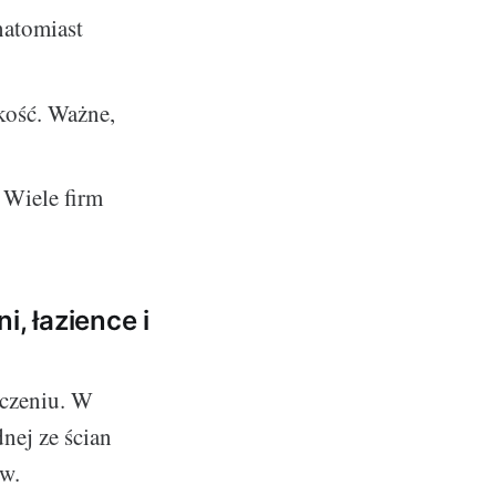
natomiast
akość. Ważne,
 Wiele firm
, łazience i
zczeniu. W
nej ze ścian
ów.