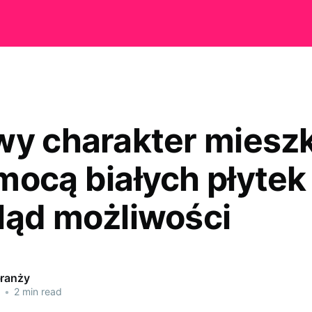
wy charakter miesz
mocą białych płytek
ląd możliwości
branży
•
2 min read