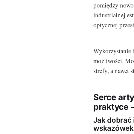
pomiędzy nowocz
industrialnej es
optycznej przest
Wykorzystanie b
możliwości. Moż
strefy, a nawet
Serce art
praktyce 
Jak dobrać i
wskazówek