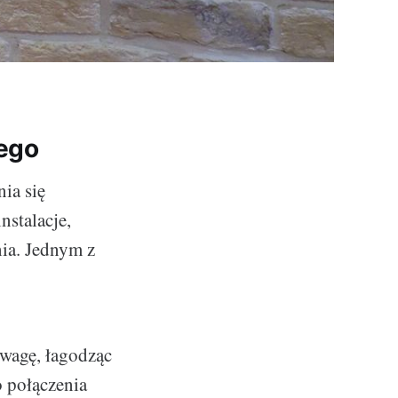
wego
ia się
stalacje,
nia. Jednym z
owagę, łagodząc
o połączenia