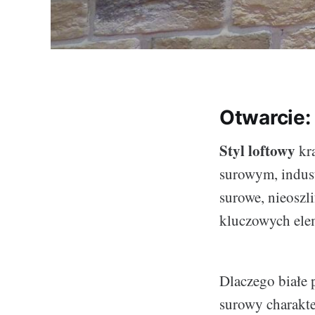
Otwarcie: 
Styl loftowy
kra
surowym, indust
surowe, nieoszl
kluczowych ele
Dlaczego białe 
surowy charakte