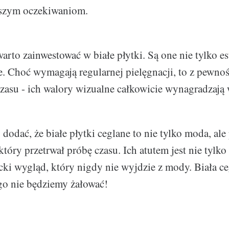
szym oczekiwaniom.
rto zainwestować w białe płytki. Są one nie tylko est
e. Choć wymagają regularnej pielęgnacji, to z pewnoś
asu - ich walory wizualne całkowicie wynagradzają 
dodać, że białe płytki ceglane to nie tylko moda, ale
który przetrwał próbę czasu. Ich atutem jest nie tylk
ncki wygląd, który nigdy nie wyjdzie z mody. Biała c
go nie będziemy żałować!