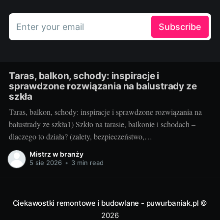
Enter your email
Subscribe
Taras, balkon, schody: inspiracje i
sprawdzone rozwiązania na balustrady ze
szkła
Taras, balkon, schody: inspiracje i sprawdzone rozwiązania na
balustrady ze szkła1) Szkło na tarasie, balkonie i schodach –
dlaczego to działa? (zalety, bezpieczeństwo,
inspiracje)Balustrady szklane to przepis na lekką, jasną i
Mistrz w branży
elegancką przestrzeń. Na tarasie i balkonie nie odcinają widoku,
5 sie 2026
•
3 min read
wpuszczają maksimum światła, a w domu przy schodach
„odchudzają” bryłę
Ciekawostki remontowe i budowlane - puwurbaniak.pl
©
2026