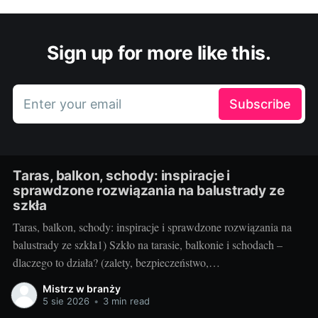
Sign up for more like this.
Enter your email
Subscribe
Taras, balkon, schody: inspiracje i
sprawdzone rozwiązania na balustrady ze
szkła
Taras, balkon, schody: inspiracje i sprawdzone rozwiązania na
balustrady ze szkła1) Szkło na tarasie, balkonie i schodach –
dlaczego to działa? (zalety, bezpieczeństwo,
inspiracje)Balustrady szklane to przepis na lekką, jasną i
Mistrz w branży
elegancką przestrzeń. Na tarasie i balkonie nie odcinają widoku,
5 sie 2026
•
3 min read
wpuszczają maksimum światła, a w domu przy schodach