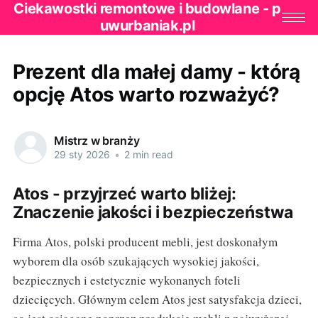
Ciekawostki remontowe i budowlane - p
uwurbaniak.pl
Prezent dla małej damy - którą
opcję Atos warto rozważyć?
Mistrz w branży
29 sty 2026
•
2 min read
Atos - przyjrzeć warto bliżej:
Znaczenie jakości i bezpieczeństwa
Firma Atos, polski producent mebli, jest doskonałym
wyborem dla osób szukających wysokiej jakości,
bezpiecznych i estetycznie wykonanych foteli
dziecięcych. Głównym celem Atos jest satysfakcja dzieci,