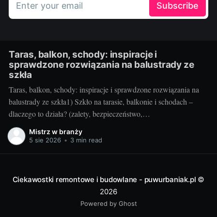
Enter your email
Subscribe
Taras, balkon, schody: inspiracje i
sprawdzone rozwiązania na balustrady ze
szkła
Taras, balkon, schody: inspiracje i sprawdzone rozwiązania na
balustrady ze szkła1) Szkło na tarasie, balkonie i schodach –
dlaczego to działa? (zalety, bezpieczeństwo,
inspiracje)Balustrady szklane to przepis na lekką, jasną i
Mistrz w branży
elegancką przestrzeń. Na tarasie i balkonie nie odcinają widoku,
5 sie 2026
•
3 min read
wpuszczają maksimum światła, a w domu przy schodach
„odchudzają” bryłę
Ciekawostki remontowe i budowlane - puwurbaniak.pl
©
2026
Powered by Ghost