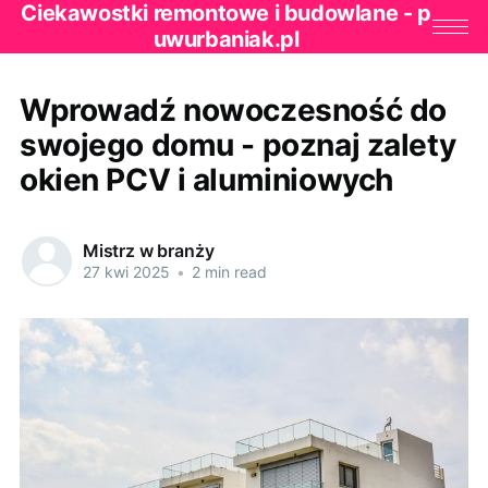
Ciekawostki remontowe i budowlane - p
uwurbaniak.pl
Wprowadź nowoczesność do
swojego domu - poznaj zalety
okien PCV i aluminiowych
Mistrz w branży
27 kwi 2025
•
2 min read