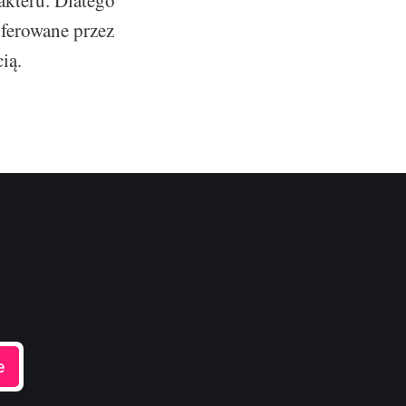
akteru. Dlatego
oferowane przez
ią.
e