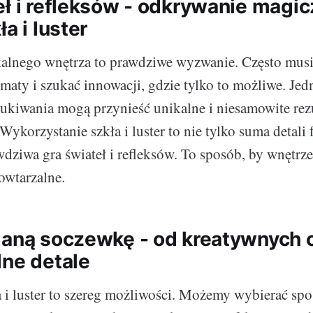
eł i refleksów - odkrywanie magic
ła i luster
kalnego wnętrza to prawdziwe wyzwanie. Często mu
ematy i szukać innowacji, gdzie tylko to możliwe. Jed
zukiwania mogą przynieść unikalne i niesamowite rezul
 Wykorzystanie szkła i luster to nie tylko suma detali
dziwa gra świateł i refleksów. To sposób, by wnętrze 
owtarzalne.
laną soczewkę - od kreatywnych 
lne detale
 i luster to szereg możliwości. Możemy wybierać sp