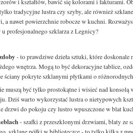
orów i kształtów, bawić się kolorami i fakturami. O
tylko tradycyjne lustra czy szyby, ale również szklane
i, a nawet powierzchnie robocze w kuchni. Rozważys
u profesjonalnego szklarza z Legnicy?
ozdoby
- to prawdziwe dzieła sztuki, które doskonale 
dego wnętrza. Mogą to być dekoracyjne tablice, ozd
łe ściany pokryte szklanymi płytkami o różnorodnyc
ie muszą być tylko prostokątne i wisieć nad konsolą 
u. Dziś warto wykorzystać lustra o nietypowych kszt
e drzwi do pokoju czy lustro wpuszczone w blat kuc
meblach
- szafki z przeszklonymi drzwiami, blaty ze s
o, szklane półki w biblioteczce - to tylko kilka z m