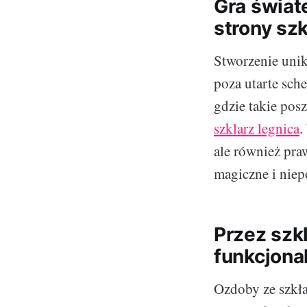
Gra świat
strony szk
Stworzenie uni
poza utarte sch
gdzie takie pos
szklarz legnica
.
ale również praw
magiczne i niep
Przez szk
funkcjona
Ozdoby ze szkła