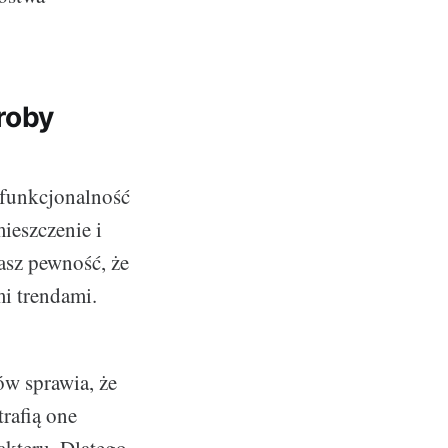
roby
e funkcjonalność
mieszczenie i
asz pewność, że
i trendami.
tów sprawia, że
trafią one