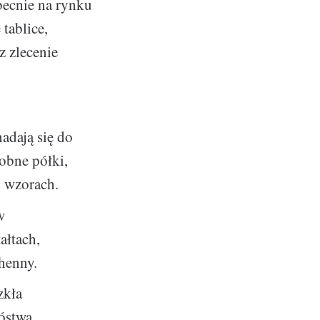
becnie na rynku
 tablice,
z zlecenie
nadają się do
obne półki,
h wzorach.
w
ałtach,
henny.
zkła
nóstwa