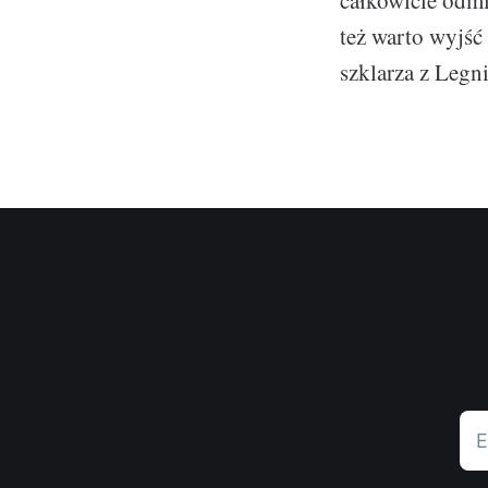
całkowicie odmi
też warto wyjść
szklarza z Legni
E