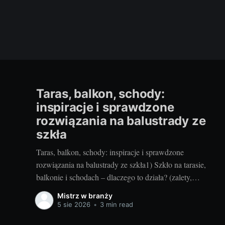
Taras, balkon, schody:
inspiracje i sprawdzone
rozwiązania na balustrady ze
szkła
Taras, balkon, schody: inspiracje i sprawdzone
rozwiązania na balustrady ze szkła1) Szkło na tarasie,
balkonie i schodach – dlaczego to działa? (zalety,
bezpieczeństwo, inspiracje)Balustrady szklane to przepis
Mistrz w branży
na lekką, jasną i elegancką przestrzeń. Na tarasie i
5 sie 2026
•
3 min read
balkonie nie odcinają widoku, wpuszczają maksimum