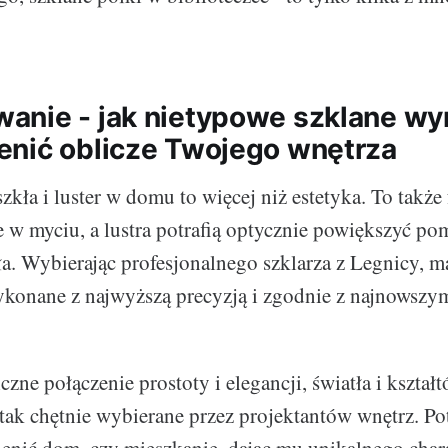
.
nie - jak nietypowe szklane wy
nić oblicze Twojego wnętrza
zkła i luster w domu to więcej niż estetyka. To takż
we w myciu, a lustra potrafią optycznie powiększyć po
a. Wybierając profesjonalnego szklarza z Legnicy, m
konane z najwyższą precyzją i zgodnie z najnowszym
zne połączenie prostoty i elegancji, światła i kształ
ą tak chętnie wybierane przez projektantów wnętrz. Po