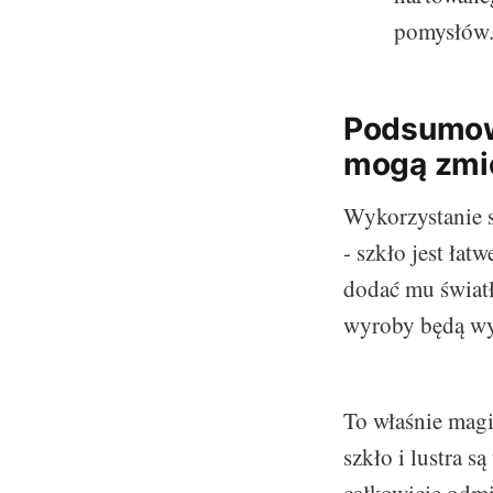
pomysłów
Podsumowa
mogą zmie
Wykorzystanie s
- szkło jest łat
dodać mu światł
wyroby będą wy
To właśnie magic
szkło i lustra s