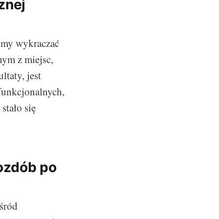
znej
simy wykraczać
nym z miejsc,
taty, jest
 funkcjonalnych,
stało się
ozdób po
ośród