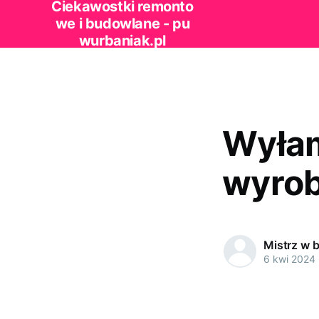
Ciekawostki remonto
we i budowlane - pu
wurbaniak.pl
Wyłam
wyroby
Mistrz w 
6 kwi 2024