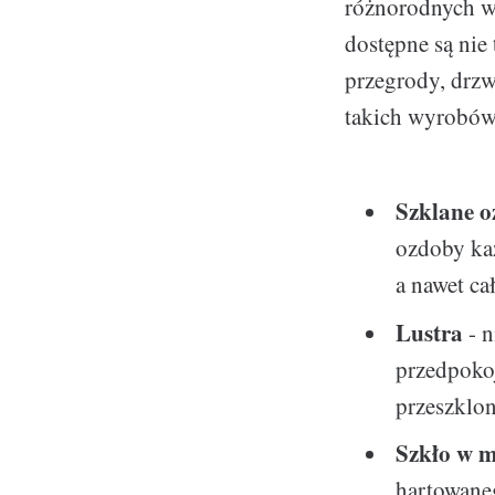
różnorodnych wz
dostępne są nie 
przegrody, drzw
takich wyrobów 
Szklane 
ozdoby każ
a nawet ca
Lustra
- n
przedpokoj
przeszklon
Szkło w 
hartowaneg