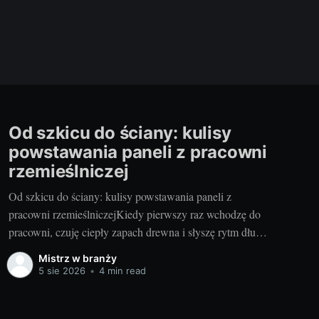
Od szkicu do ściany: kulisy
powstawania paneli z pracowni
rzemieślniczej
Od szkicu do ściany: kulisy powstawania paneli z
pracowni rzemieślniczejKiedy pierwszy raz wchodzę do
pracowni, czuję ciepły zapach drewna i słyszę rytm dłut,
szczotek i frezów. Tak powstają panele, które później
Mistrz w branży
budują charakter wnętrza – od hotelowych lobby po
5 sie 2026
•
4 min read
przytulne salony. Jeśli marzą Ci się nowoczesne panele
drewniane na ścianę, zobacz,