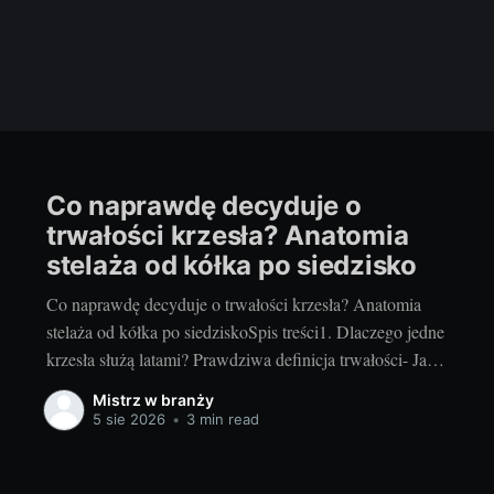
Co naprawdę decyduje o
trwałości krzesła? Anatomia
stelaża od kółka po siedzisko
Co naprawdę decyduje o trwałości krzesła? Anatomia
stelaża od kółka po siedziskoSpis treści1. Dlaczego jedne
krzesła służą latami? Prawdziwa definicja trwałości- Jak
mierzy się wytrzymałość (normy, testy, udźwig)- Typowe
Mistrz w branży
punkty awarii i co je zdradza2. Anatomia stelaża od
5 sie 2026
•
3 min read
kółka po siedzisko- Kółka/stopki i podstawa: średnica,
materiał, łożyskowanie- Siłownik