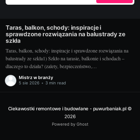
Taras, balkon, schody: inspiracje i
sprawdzone rozwiązania na balustrady ze
szkła
Taras, balkon, schody: inspiracje i sprawdzone rozwiązania na
balustrady ze szkła1) Szkło na tarasie, balkonie i schodach –
dlaczego to działa? (zalety, bezpieczeństwo,
inspiracje)Balustrady szklane to przepis na lekką, jasną i
Mistrz w branży
elegancką przestrzeń. Na tarasie i balkonie nie odcinają widoku,
5 sie 2026
•
3 min read
wpuszczają maksimum światła, a w domu przy schodach
„odchudzają” bryłę
Ciekawostki remontowe i budowlane - puwurbaniak.pl
©
2026
Powered by Ghost